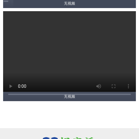
无视频
无视频