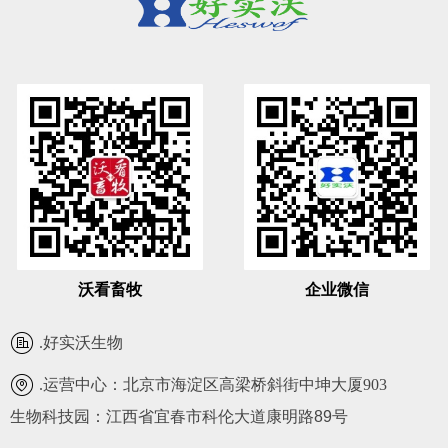
沃看畜牧
企业微信
.
好实沃生物
.运营中心：
北京市海淀区高梁桥斜街中坤大厦903
生物科技园：江西省宜春市科伦大道康明路89号
.
010-62681585