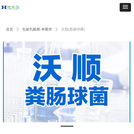
首页
ꄲ
包被乳酸菌-单菌类
ꄲ
沃顺(粪肠球菌)