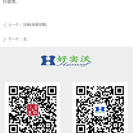
行咨询。
上一个：
沃畅(屎肠球菌)
ꄴ
下一个：
无
ꄲ